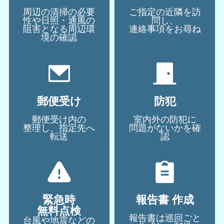
周辺の清掃の必要
ご指定の近隣を訪
性や日照・通風の
問し、
阻害となる周辺環
連絡事項をお尋ね
境の確認
郵便受け
防犯
郵便受け内の
室内外の防犯に
整理し、指定先へ
問題がないかを確
転送
認
緊急時
報告書 作成
無料点検
報告書は巡回ごと
台風や地震などの