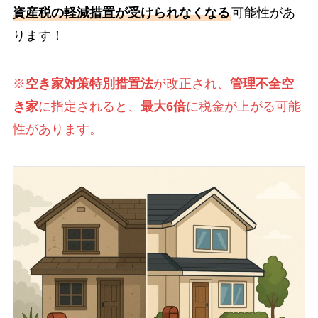
資産税の軽減措置が受けられなくなる
可能性があ
ります！
※
空き家対策特別措置法
が改正され、
管理不全空
き家
に指定されると、
最大6倍
に税金が上がる可能
性があります。